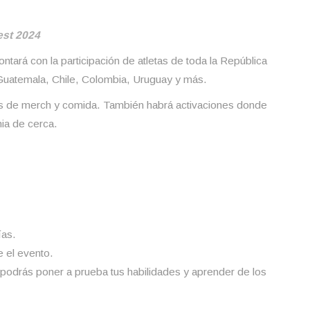
est 2024
contará con la participación de atletas de toda la República
Guatemala, Chile, Colombia, Uruguay y más.
nds de merch y comida. También habrá activaciones donde
nia de cerca.
ías.
e el evento.
e podrás poner a prueba tus habilidades y aprender de los