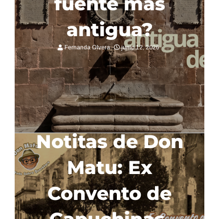
fuente más
antigua?
Fernanda Olvera
junio 12, 2026
El chisme detrás
del Escudo de
Querétaro