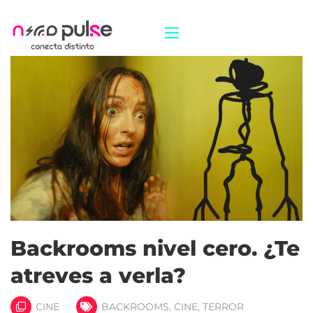
Backrooms nivel cero. ¿Te
atreves a verla?
CINE
BACKROOMS
,
CINE
,
TERROR