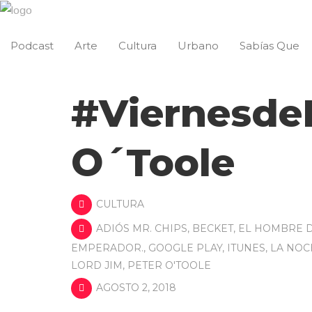
Podcast
Arte
Cultura
Urbano
Sabías Que
#ViernesdeP
O´Toole
CULTURA
ADIÓS MR. CHIPS
,
BECKET
,
EL HOMBRE 
EMPERADOR.
,
GOOGLE PLAY
,
ITUNES
,
LA NOC
LORD JIM
,
PETER O'TOOLE
AGOSTO 2, 2018