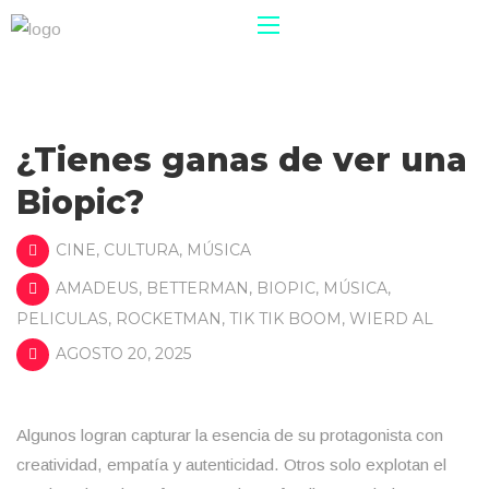
¿Tienes ganas de ver una
Biopic?
CINE
,
CULTURA
,
MÚSICA
AMADEUS
,
BETTERMAN
,
BIOPIC
,
MÚSICA
,
PELICULAS
,
ROCKETMAN
,
TIK TIK BOOM
,
WIERD AL
AGOSTO 20, 2025
Algunos logran capturar la esencia de su protagonista con
creatividad, empatía y autenticidad. Otros solo explotan el