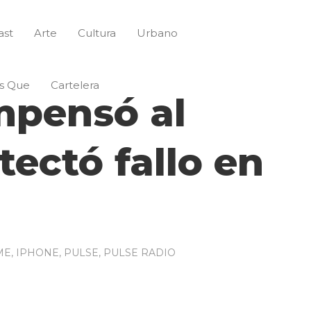
ast
Arte
Cultura
Urbano
s Que
Cartelera
mpensó al
tectó fallo en
ME
,
IPHONE
,
PULSE
,
PULSE RADIO