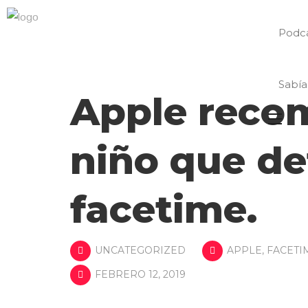
Podc
Sabía
Apple reco
niño que de
facetime.
UNCATEGORIZED
APPLE
,
FACETI
FEBRERO 12, 2019