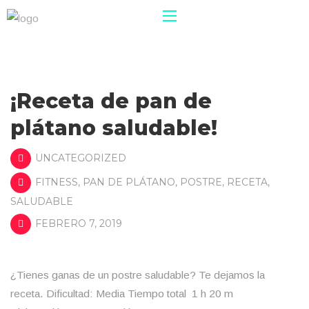
¡Receta de pan de
plátano saludable!
UNCATEGORIZED
FITNESS
,
PAN DE PLÁTANO
,
POSTRE
,
RECETA
,
SALUDABLE
FEBRERO 7, 2019
¿Tienes ganas de un postre saludable? Te dejamos la
receta. Dificultad: Media Tiempo total 1 h 20 m