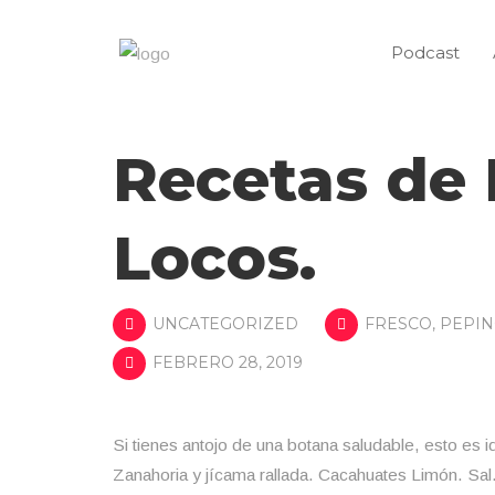
Podcast
Recetas de
Locos.
UNCATEGORIZED
FRESCO
,
PEPI
FEBRERO 28, 2019
Si tienes antojo de una botana saludable, esto es i
Zanahoria y jícama rallada. Cacahuates Limón. Sal.