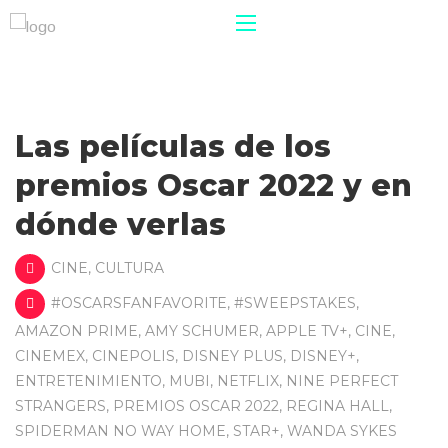
Las películas de los
premios Oscar 2022 y en
dónde verlas
CINE
,
CULTURA
#OSCARSFANFAVORITE
,
#SWEEPSTAKES
,
AMAZON PRIME
,
AMY SCHUMER
,
APPLE TV+
,
CINE
,
CINEMEX
,
CINEPOLIS
,
DISNEY PLUS
,
DISNEY+
,
ENTRETENIMIENTO
,
MUBI
,
NETFLIX
,
NINE PERFECT
STRANGERS
,
PREMIOS OSCAR 2022
,
REGINA HALL
,
SPIDERMAN NO WAY HOME
,
STAR+
,
WANDA SYKES