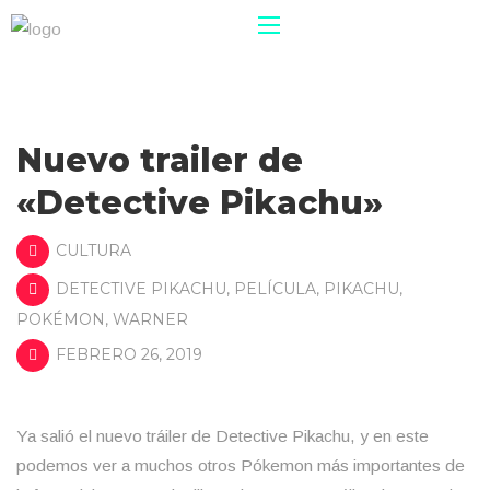
Nuevo trailer de
«Detective Pikachu»
CULTURA
DETECTIVE PIKACHU
,
PELÍCULA
,
PIKACHU
,
POKÉMON
,
WARNER
FEBRERO 26, 2019
Ya salió el nuevo tráiler de Detective Pikachu, y en este
podemos ver a muchos otros Pókemon más importantes de