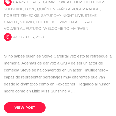
CRAZY
,
FOREST GUMP
,
FOXCATCHER
,
LITTLE MISS
SUNSHINE
,
LOVE
,
QUIÉN ENGAÑO A ROGER RABBIT
,
ROBERT ZEMECKIS
,
SATURDAY NIGHT LIVE
,
STEVE
CARELL
,
STUPID
,
THE OFFICE
,
VIRGEN A LOS 40
,
VOLVER AL FUTURO
,
WELCOME TO MARWEN
AGOSTO 16, 2018
Si no sabes quien es Steve Carell tal vez esto te refresque la
memoria: Además de dar voz a Gru y de ser un actor de
comedia Steve se ha convertido en un actor «multigenero»
capaz de representar personajes muy diferentes que van
desde lo dramático como en Foxcatcher , llegando al humor
negro como en Little Miss Sunshine y …
VIEW POST