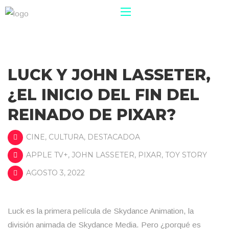
LUCK Y JOHN LASSETER,
¿EL INICIO DEL FIN DEL
REINADO DE PIXAR?
CINE
,
CULTURA
,
DESTACADOA
APPLE TV+
,
JOHN LASSETER
,
PIXAR
,
TOY STORY
AGOSTO 3, 2022
Luck es la primera película de Skydance Animation, la
división animada de Skydance Media. Pero ¿porqué es