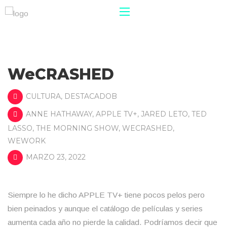
WeCRASHED
CULTURA
,
DESTACADOB
ANNE HATHAWAY
,
APPLE TV+
,
JARED LETO
,
TED
LASSO
,
THE MORNING SHOW
,
WECRASHED
,
WEWORK
MARZO 23, 2022
Siempre lo he dicho APPLE TV+ tiene pocos pelos pero
bien peinados y aunque el catálogo de películas y series
aumenta cada año no pierde la calidad. Podríamos decir que