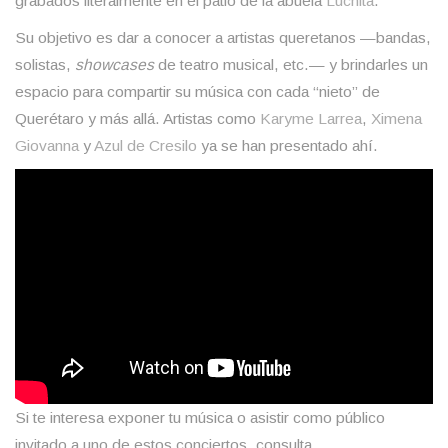
grabados literalmente en el patio de la abuela
Luchita
.
Su objetivo es dar a conocer a artistas queretanos —bandas,
solistas,
showcases
de teatro musical, etc.— y brindarles un
espacio para compartir su música con cada “nieto” de
Querétaro y más allá. Artistas como
Karyme Larrea
,
Ximena
Giovanna
y
Azul de Cresilo
ya se han presentado ahí.
Si te interesa exponer tu música o asistir como público
invitado a uno de estos conciertos, consulta