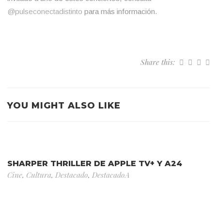
@‌pulseconectadistinto
para más información.
Share this:
YOU MIGHT ALSO LIKE
SHARPER THRILLER DE APPLE TV+ Y A24
Cine
,
Cultura
,
Destacado
,
DestacadoA