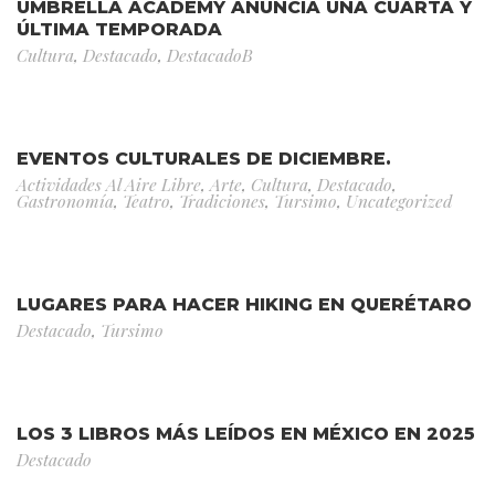
UMBRELLA ACADEMY ANUNCIA UNA CUARTA Y
ÚLTIMA TEMPORADA
Cultura
,
Destacado
,
DestacadoB
EVENTOS CULTURALES DE DICIEMBRE.
Actividades Al Aire Libre
,
Arte
,
Cultura
,
Destacado
,
Gastronomía
,
Teatro
,
Tradiciones
,
Tursimo
,
Uncategorized
LUGARES PARA HACER HIKING EN QUERÉTARO
Destacado
,
Tursimo
LOS 3 LIBROS MÁS LEÍDOS EN MÉXICO EN 2025
Destacado