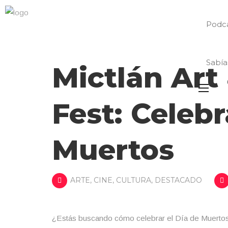
Podc
Sabía
Mictlán Art
Fest: Celebr
Muertos
ARTE
,
CINE
,
CULTURA
,
DESTACADO
¿Estás buscando cómo celebrar el Día de Muerto