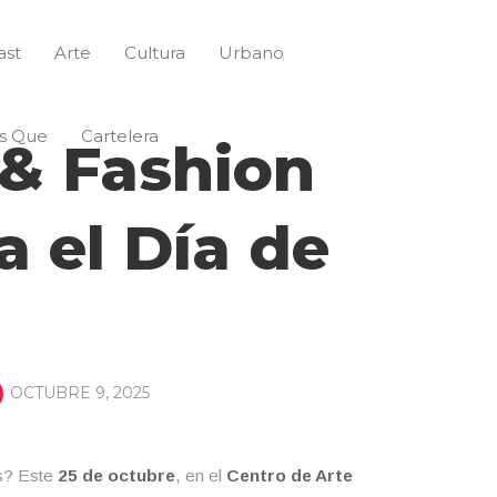
ast
Arte
Cultura
Urbano
s Que
Cartelera
 & Fashion
a el Día de
OCTUBRE 9, 2025
s? Este
25 de octubre
, en el
Centro de Arte