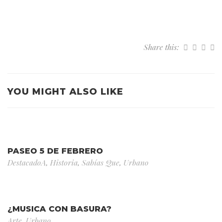
Share this:
YOU MIGHT ALSO LIKE
PASEO 5 DE FEBRERO
DestacadoA
,
Historia
,
Sabías Que
,
Urbano
¿MUSICA CON BASURA?
Arte
,
Urbano