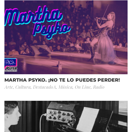
MARTHA PSYKO. ¡NO TE LO PUEDES PERDER!
Arte
,
Cultura
,
DestacadoA
,
Música
,
On Line
,
Radio