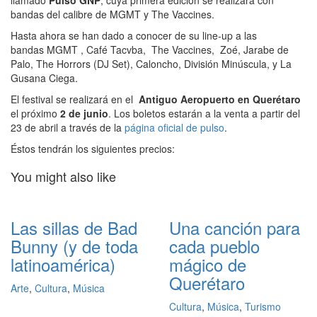
llamado
Pulso GNP
, cuya primera edición se realizará con
bandas del calibre de MGMT y The Vaccines.
Hasta ahora se han dado a conocer de su line-up a las
bandas MGMT , Café Tacvba, The Vaccines, Zoé, Jarabe de
Palo, The Horrors (DJ Set), Caloncho, División Minúscula, y La
Gusana Ciega.
El festival se realizará en el
Antiguo Aeropuerto en Querétaro
el próximo
2 de junio
. Los boletos estarán a la venta a partir del
23 de abril a través de la
página oficial de pulso
.
Éstos tendrán los siguientes precios:
You might also like
Las sillas de Bad
Una canción para
Bunny (y de toda
cada pueblo
latinoamérica)
mágico de
Querétaro
Arte
,
Cultura
,
Música
Cultura
,
Música
,
Turismo