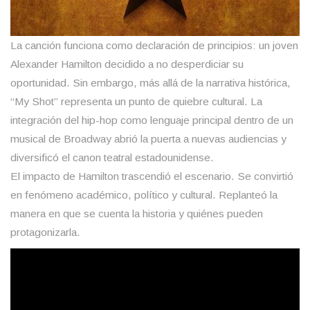
La canción funciona como declaración de principios: un joven
Alexander Hamilton decidido a no desperdiciar su
oportunidad. Sin embargo, más allá de la narrativa histórica,
“My Shot” representa un punto de quiebre cultural. La
integración del hip-hop como lenguaje principal dentro de un
musical de Broadway abrió la puerta a nuevas audiencias y
diversificó el canon teatral estadounidense.
El impacto de Hamilton trascendió el escenario. Se convirtió
en fenómeno académico, político y cultural. Replanteó la
manera en que se cuenta la historia y quiénes pueden
protagonizarla.