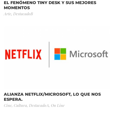
EL FENÓMENO TINY DESK Y SUS MEJORES
MOMENTOS
Arte
,
DestacadoB
ALIANZA NETFLIX/MICROSOFT, LO QUE NOS
ESPERA.
Cine
,
Cultura
,
DestacadoA
,
On Line