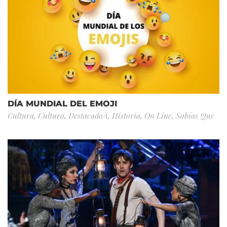
DÍA MUNDIAL DEL EMOJI
Cultura
,
Cultura
,
DestacadoA
,
Historia
,
On Line
,
Sabías Que