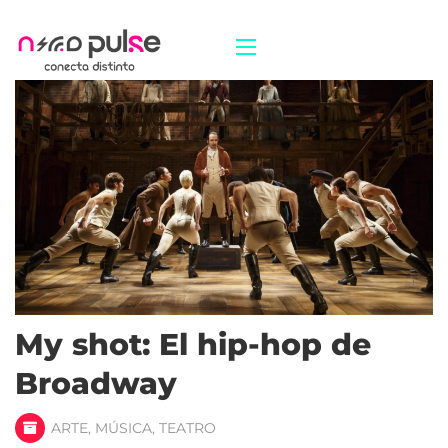
My shot: El hip-hop de
Broadway
ARTE
,
MÚSICA
,
TEATRO