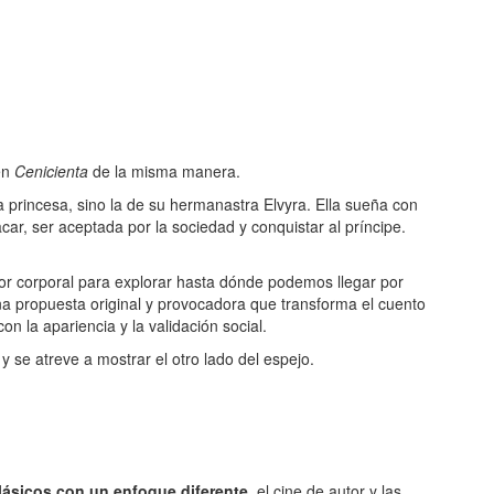
en
Cenicienta
de la misma manera.
a princesa, sino la de su hermanastra Elvyra. Ella sueña con
r, ser aceptada por la sociedad y conquistar al príncipe.
orror corporal para explorar hasta dónde podemos llegar por
na propuesta original y provocadora que transforma el cuento
on la apariencia y la validación social.
 se atreve a mostrar el otro lado del espejo.
lásicos con un enfoque diferente
, el cine de autor y las