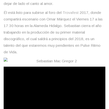
dejar de lado el canto al amor.
Él está listo para subirse al foro del
Trovafest
2017, donde
compartirá escenario con Omar Márquez el Viernes 17 a las
17:30 horas en la Alameda Hidalgo. Sebastian cierra el año
trabajando en la producción de su primer material
discográfico, el cual saldrá a principios del 2018, es un
talento del que estaremos muy pendientes en Pulse Ritmo
de Vida.