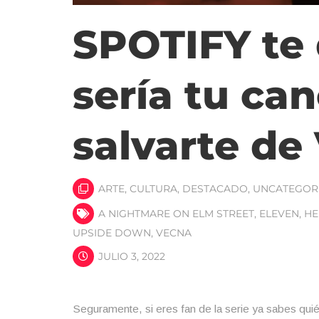
SPOTIFY te 
sería tu ca
salvarte de
ARTE
,
CULTURA
,
DESTACADO
,
UNCATEGOR
A NIGHTMARE ON ELM STREET
,
ELEVEN
,
HE
UPSIDE DOWN
,
VECNA
JULIO 3, 2022
Seguramente, si eres fan de la serie ya sabes qui