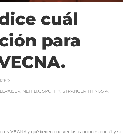
dice cuál
nción para
 VECNA.
IZED
LLRAISER
,
NETFLIX
,
SPOTIFY
,
STRANGER THINGS 4
,
én es VECNA y qué tienen que ver las canciones con él y si