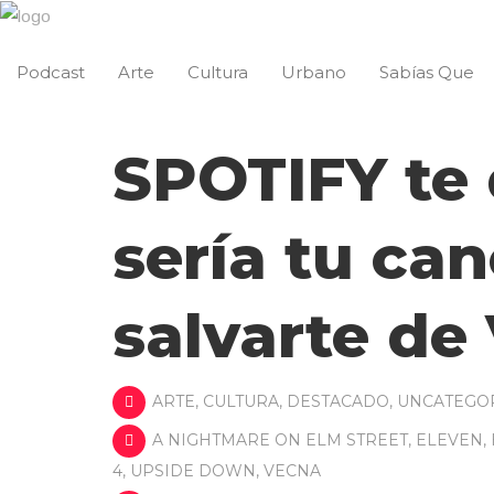
Podcast
Arte
Cultura
Urbano
Sabías Que
SPOTIFY te 
sería tu ca
salvarte de
ARTE
,
CULTURA
,
DESTACADO
,
UNCATEGO
A NIGHTMARE ON ELM STREET
,
ELEVEN
,
4
,
UPSIDE DOWN
,
VECNA