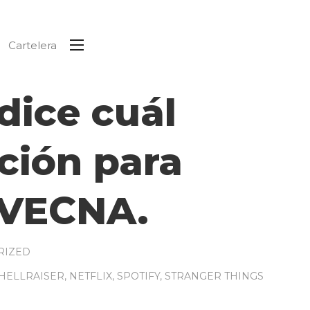
Cartelera
dice cuál
nción para
 VECNA.
RIZED
HELLRAISER
,
NETFLIX
,
SPOTIFY
,
STRANGER THINGS