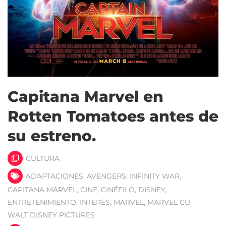
Capitana Marvel en
Rotten Tomatoes antes de
su estreno.
CULTURA
ADAPTACIONES
,
AVENGERS: INFINITY WAR
,
CAPITANA MARVEL
,
CINE
,
CINÉFILO
,
DISNEY
,
ENTRETENIMIENTO
,
INTERÉS
,
MARVEL
,
MARVEL CU
,
WALT DISNEY PICTURES