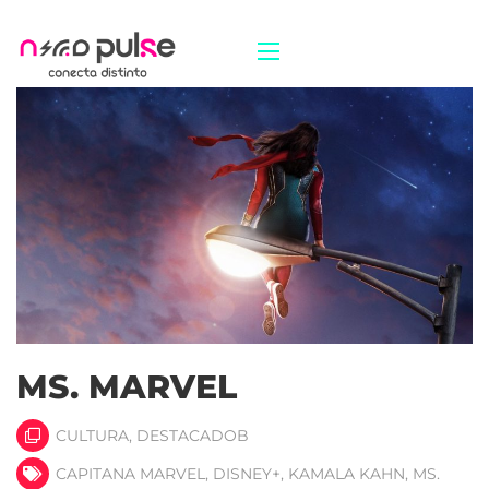
MS. MARVEL
CULTURA
,
DESTACADOB
CAPITANA MARVEL
,
DISNEY+
,
KAMALA KAHN
,
MS.