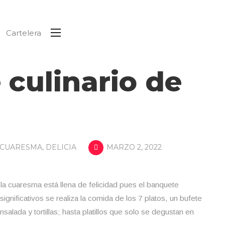
Cartelera
 culinario de
CUARESMA
,
DELICIA
MARZO 2, 2022
 la cuaresma está llena de felicidad pues el banquete
 significativos se realiza la comida de los 7 platos, un bufete
lada y tortillas; hasta platillos que solo se degustan en