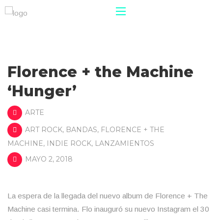
Florence + the Machine
‘Hunger’
ARTE
ART ROCK
,
BANDAS
,
FLORENCE + THE
MACHINE
,
INDIE ROCK
,
LANZAMIENTOS
MAYO 2, 2018
La espera de la llegada del nuevo album de Florence + The
Machine casi termina. Flo inauguró su nuevo Instagram el 30