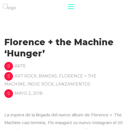
Florence + the Machine
‘Hunger’
ARTE
ART ROCK
,
BANDAS
,
FLORENCE + THE
MACHINE
,
INDIE ROCK
,
LANZAMIENTOS
MAYO 2, 2018
La espera de la llegada del nuevo album de Florence + The
Machine casi termina. Flo inauguró su nuevo Instagram el 30