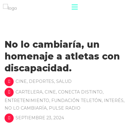
No lo cambiaría, un
homenaje a atletas con
discapacidad.
CINE
,
DEPORTES
,
SALUD
CARTELERA
,
CINE
,
CONECTA DISTINTO
,
ENTRETENIMIENTO
,
FUNDACIÓN TELETÓN
,
INTERÉS
,
NO LO CAMBIARÍA
,
PULSE RADIO
SEPTIEMBRE 23, 2024