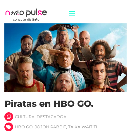
Piratas en HBO GO.
CULTURA
,
DESTACADOA
HBO GO
,
JOJON RABBIT
,
TAIKA WAITITI