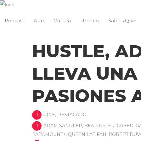
Podcast
Arte
Cultura
Urbano
Sabías Que
HUSTLE, A
LLEVA UNA
PASIONES A
CINE
,
DESTACADO
ADAM SANDLER
,
BEN FOSTER
,
CREED
,
G
PARAMOUNT+
,
QUEEN LATIFAH
,
ROBERT DUV