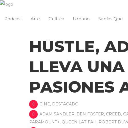
Podcast
Arte
Cultura
Urbano
Sabías Que
HUSTLE, A
LLEVA UNA
PASIONES A
CINE
,
DESTACADO
ADAM SANDLER
,
BEN FOSTER
,
CREED
,
G
PARAMOUNT+
,
QUEEN LATIFAH
,
ROBERT DUV