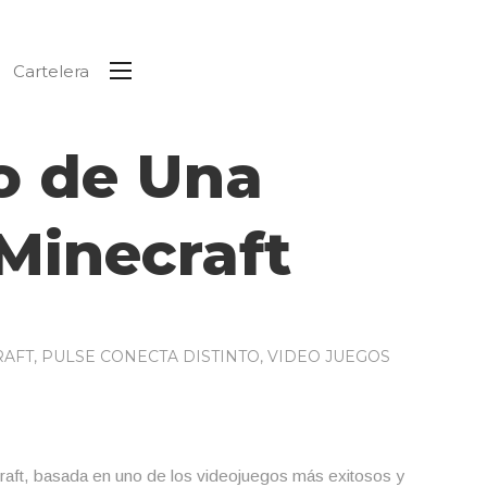
Cartelera
o de Una
 Minecraft
RAFT
,
PULSE CONECTA DISTINTO
,
VIDEO JUEGOS
raft, basada en uno de los videojuegos más exitosos y