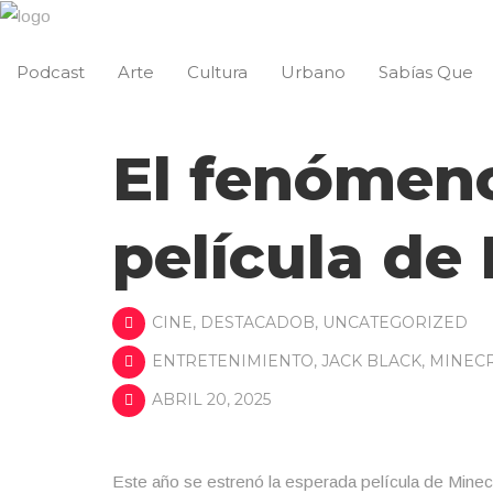
Podcast
Arte
Cultura
Urbano
Sabías Que
El fenómen
película de
CINE
,
DESTACADOB
,
UNCATEGORIZED
ENTRETENIMIENTO
,
JACK BLACK
,
MINEC
ABRIL 20, 2025
Este año se estrenó la esperada película de Minec