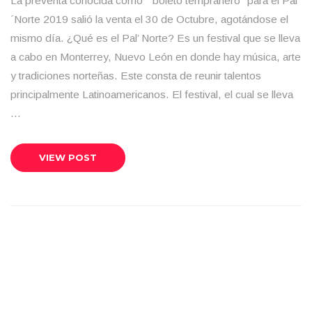
La preventa conocida como “ boleto tempranero” para el Pal
´Norte 2019 salió la venta el 30 de Octubre, agotándose el
mismo día. ¿Qué es el Pal’ Norte? Es un festival que se lleva
a cabo en Monterrey, Nuevo León en donde hay música, arte
y tradiciones norteñas. Este consta de reunir talentos
principalmente Latinoamericanos. El festival, el cual se lleva
…
VIEW POST