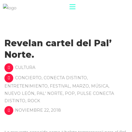
Revelan cartel del Pal’
Norte.
CULTURA
CONCIERTO
,
CONECTA DISTINTO
,
ENTRETENIMIENTO
,
FESTIVAL
,
MARZO
,
MÚSICA
,
NUEVO LEÓN
,
PAL' NORTE
,
POP
,
PULSE CONECTA
DISTINTO
,
ROCK
NOVIEMBRE 22, 2018