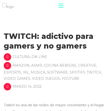
TWITCH: adictivo para
gamers y no gamers
CULTURA
,
ON LINE
AMAZON
,
ASMR
,
COCINA BEBIDAS
,
CREATIVE
,
ESPORTS
,
IRL
,
MÚSICA
,
SOFTWARE
,
SPOTIFY
,
TWITCH
,
VIDEO GAMES
,
VIDEO JUEGOS
,
YOUTUBE
MARZO 14, 2022
Twitch es una de las redes de mayor crecimiento y el hogar