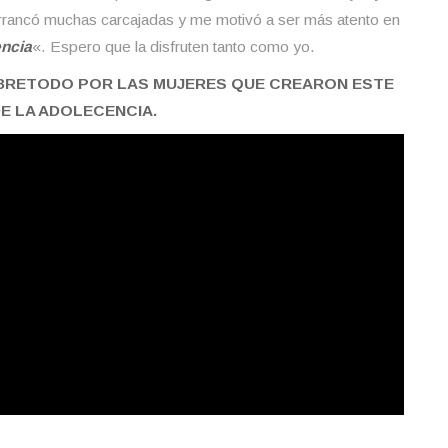
 arrancó muchas carcajadas y me motivó a ser más atento en
ncia
«. Espero que la disfruten tanto como yo.
OBRETODO POR LAS MUJERES QUE CREARON ESTE
E LA ADOLECENCIA.