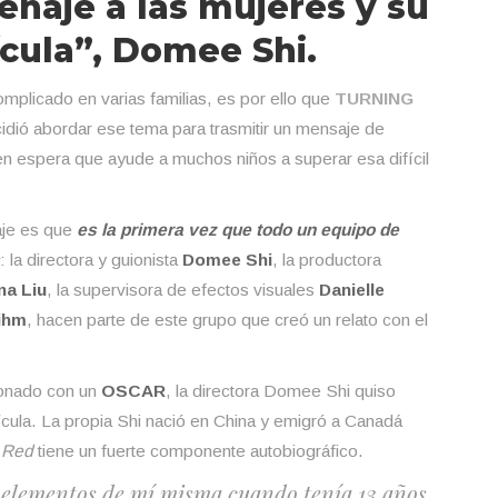
naje a las mujeres y su
ícula”, Domee Shi.
omplicado en varias familias, es por ello que
TURNING
cidió abordar ese tema para trasmitir un mensaje de
en espera que ayude a muchos niños a superar esa difícil
aje es que
es la primera vez que todo un equipo de
: la directora y guionista
Domee Shi
, la productora
na Liu
, la supervisora de efectos visuales
Danielle
ihm
, hacen parte de este grupo que creó un relato con el
donado con un
OSCAR
, la directora Domee Shi quiso
lícula. La propia Shi nació en China y emigró a Canadá
 Red
tiene un fuerte componente autobiográfico.
e elementos de mí misma cuando tenía 13 años.