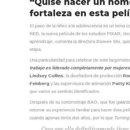
“Quise hacer un home
fortaleza en esta pel
El paso de la niñez a la adolescencia es un tema c
RED
, la nueva película de los estudios
PIXAR
, de
aprendizaje, comenta la directora
Domee Shi
, qui
etapa.
Una particularidad para celebrar de este largometr
trabajo es liderado completamente por mujeres
Lindsey Collins
, la diseñadora de producción
Ro
Feinberg
y las supervisora de animación
Patty K
que varios se sentirán identificados.
Después de su cortometraje
BAO
, que fue galar
retomar su experiencia familiar para hacer ésta pe
cuando apenas tenía dos años, por lo que
Turning
Cre
o que ella definitivamente tien