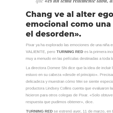
que
«es un tema realmente tabú, 
Chang ve al alter eg
emocional como una 
el desorden».
Pixar ya ha explorado las emociones de una niña 
VALIENTE
, pero
TURNING RED
es la primera inc
muy a menudo en las películas destinadas a toda la
La directora Domee Shi dice que la idea de incluir
estuvo en su cabeza «desde el principio». Precisa
delicadeza y muestran cómo Mei se siente especi
productora Lindsey Collins cuenta que evaluaron la
hicieron para otros colegas de Pixar. «Solo obtuve 
respuesta que pudimos obtener», dice.
TURNING RED
se estrenó ayer, 11 de marzo, en 