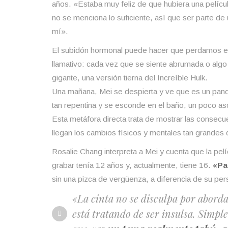
años. «Estaba muy feliz de que hubiera una pelíc
no se menciona lo suficiente, así que ser parte de
mí».
El subidón hormonal puede hacer que perdamos e
llamativo: cada vez que se siente abrumada o algo
gigante, una versión tierna del Increíble Hulk.
Una mañana, Mei se despierta y ve que es un panda
tan repentina y se esconde en el baño, un poco asq
Esta metáfora directa trata de mostrar las consecu
llegan los cambios físicos y mentales tan grandes
Rosalie Chang interpreta a Mei y cuenta que la pel
grabar tenía 12 años y, actualmente, tiene 16.
«Pa
sin una pizca de vergüenza, a diferencia de su per
«La cinta no se disculpa por aborda
está tratando de ser insulsa. Simpl