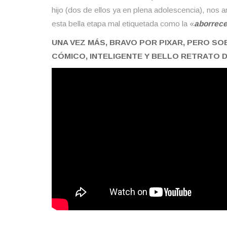
hijo (dos de ellos ya en plena adolescencia), nos
esta bella etapa mal etiquetada como la «
aborrece
UNA VEZ MÁS, BRAVO POR PIXAR, PERO S
CÓMICO, INTELIGENTE Y BELLO RETRATO D