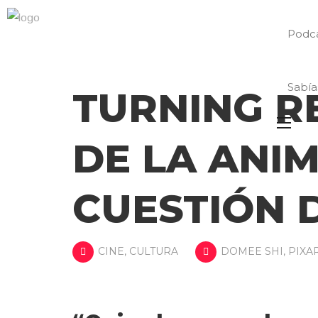
Podc
Sabía
TURNING RE
DE LA ANI
CUESTIÓN 
CINE
,
CULTURA
DOMEE SHI
,
PIXA