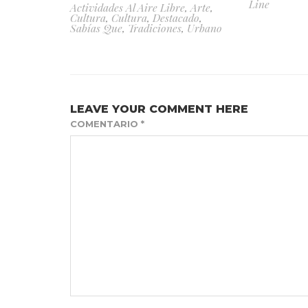
Line
Actividades Al Aire Libre
,
Arte
,
Cultura
,
Cultura
,
Destacado
,
Sabías Que
,
Tradiciones
,
Urbano
LEAVE YOUR COMMENT HERE
COMENTARIO
*