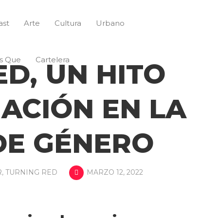
ast
Arte
Cultura
Urbano
s Que
Cartelera
D, UN HITO
MACIÓN EN LA
DE GÉNERO
R
,
TURNING RED
MARZO 12, 2022