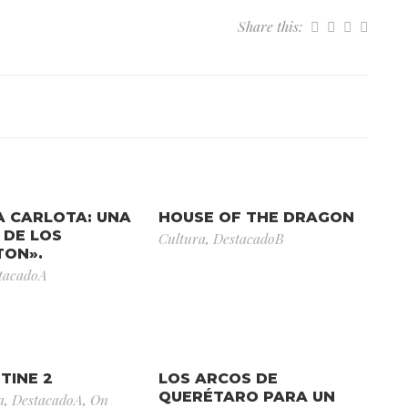
Share this:
A CARLOTA: UNA
HOUSE OF THE DRAGON
 DE LOS
Cultura
,
DestacadoB
TON».
tacadoA
TINE 2
LOS ARCOS DE
QUERÉTARO PARA UN
a
,
DestacadoA
,
On