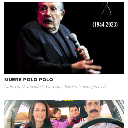
MUERE POLO POLO
Cultura
,
DestacadoA
,
On Line
,
Teatro
,
Uncategorized