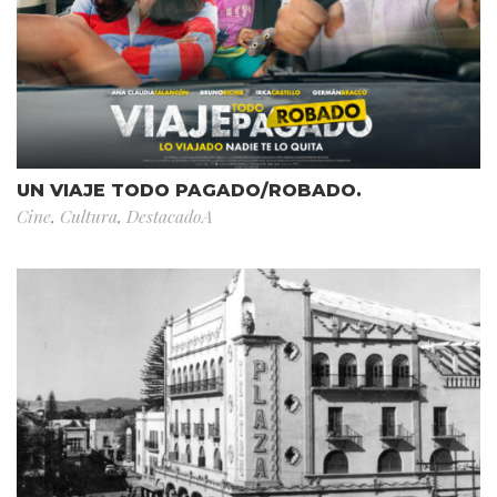
UN VIAJE TODO PAGADO/ROBADO.
Cine
,
Cultura
,
DestacadoA