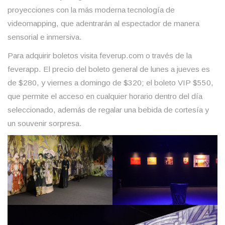
proyecciones con la más moderna tecnología de
videomapping, que adentrarán al espectador de manera
sensorial e inmersiva.
Para adquirir boletos visita feverup.com o través de la
feverapp. El precio del boleto general de lunes a jueves es
de $280, y viernes a domingo de $320; el boleto VIP $550,
que permite el acceso en cualquier horario dentro del día
seleccionado, además de regalar una bebida de cortesía y
un souvenir sorpresa.