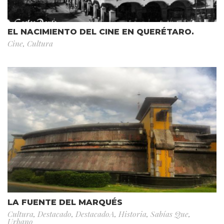
EL NACIMIENTO DEL CINE EN QUERÉTARO.
Cine
,
Cultura
LA FUENTE DEL MARQUÉS
Cultura
,
Destacado
,
DestacadoA
,
Historia
,
Sabías Que
,
Urbano