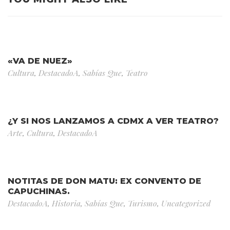
«VA DE NUEZ»
Cultura
,
DestacadoA
,
Sabías Que
,
Teatro
¿Y SI NOS LANZAMOS A CDMX A VER TEATRO?
Arte
,
Cultura
,
DestacadoA
NOTITAS DE DON MATU: EX CONVENTO DE
CAPUCHINAS.
DestacadoA
,
Historia
,
Sabías Que
,
Turismo
,
Uncategorized