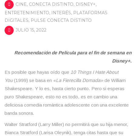
CINE
,
CONECTA DISTINTO
,
DISNEY+
,
ENTRETENIMIENTO
,
INTERÉS
,
PLATAFORMAS
DIGITALES
,
PULSE CONECTA DISTINTO
JULIO 15, 2022
Recomendación de Película para el fin de semana en
Disney+.
Es posible que hayas oído que
10 Things I Hate About
You
(1999) se basa en
«La Fierecilla Domada»
de William
Shakespeare. Y lo es, hasta cierto punto. Pero si esperas
puro Shakespeare, esto no es todo, es en cambio una
deliciosa comedia romántica adolescente con una excelente
banda sonora.
Walter Stratford (Larry Miller) no permitirá que su hija menor,
Bianca Stratford (Larisa Oleynik), tenga citas hasta que su