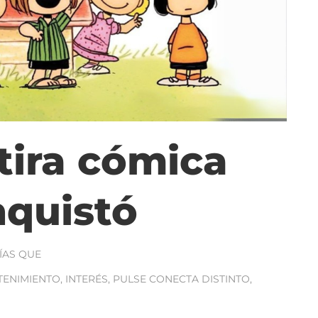
 tira cómica
nquistó
ÍAS QUE
TENIMIENTO
,
INTERÉS
,
PULSE CONECTA DISTINTO
,