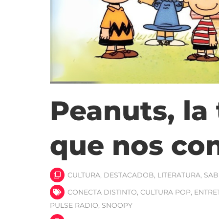
Peanuts, la
que nos co
CULTURA
,
DESTACADOB
,
LITERATURA
,
SAB
CONECTA DISTINTO
,
CULTURA POP
,
ENTRE
PULSE RADIO
,
SNOOPY