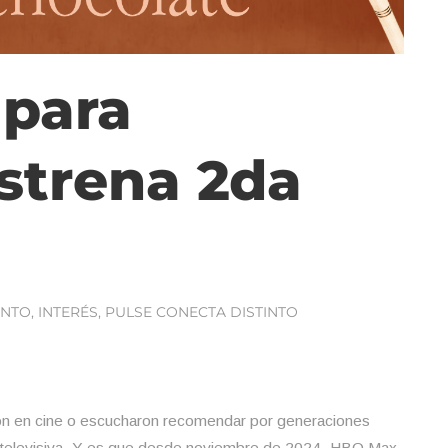
para
strena 2da
ENTO
,
INTERÉS
,
PULSE CONECTA DISTINTO
eron en cine o escucharon recomendar por generaciones
ón televisiva. Y es que desde noviembre de 2024, HBO Max