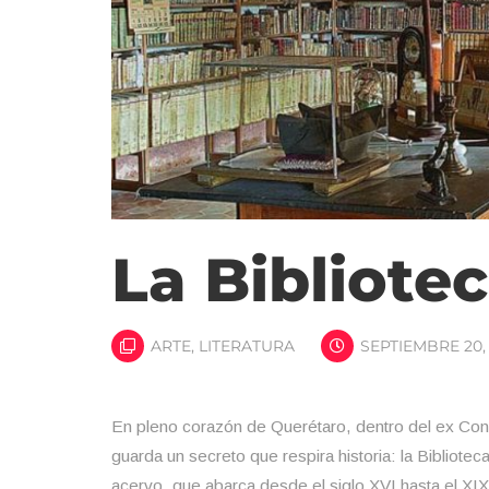
La Bibliote
ARTE
,
LITERATURA
SEPTIEMBRE 20,
En pleno corazón de Querétaro, dentro del ex C
guarda un secreto que respira historia: la Bibliote
acervo, que abarca desde el siglo XVI hasta el XIX