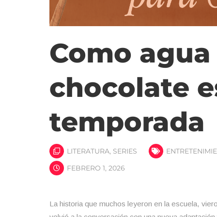
Como agua 
chocolate e
temporada
LITERATURA
,
SERIES
ENTRETENIMI
FEBRERO 1, 2026
La historia que muchos leyeron en la escuela, vi
volvió a la conversación con una nueva adaptaci