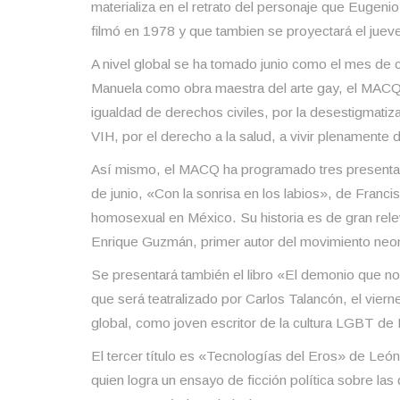
materializa en el retrato del personaje que Eugenio 
filmó en 1978 y que tambien se proyectará el jueve
A nivel global se ha tomado junio como el mes de
Manuela como obra maestra del arte gay, el MACQ 
igualdad de derechos civiles, por la desestigmatiz
VIH, por el derecho a la salud, a vivir plenamente 
Así mismo, el MACQ ha programado tres presentaci
de junio, «Con la sonrisa en los labios», de Fran
homosexual en México. Su historia es de gran releva
Enrique Guzmán, primer autor del movimiento neo
Se presentará también el libro «El demonio que no
que será teatralizado por Carlos Talancón, el vier
global, como joven escritor de la cultura LGBT de
El tercer título es «Tecnologías del Eros» de Leó
quien logra un ensayo de ficción política sobre las d