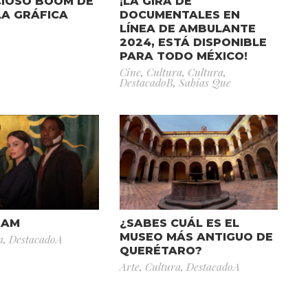
CIOSO BOOM DE
¡LA GIRA DE
LA GRÁFICA
DOCUMENTALES EN
LÍNEA DE AMBULANTE
2024, ESTÁ DISPONIBLE
PARA TODO MÉXICO!
Cine
,
Cultura
,
Cultura
,
DestacadoB
,
Sabías Que
DAM
¿SABES CUÁL ES EL
MUSEO MÁS ANTIGUO DE
a
,
DestacadoA
QUERÉTARO?
Arte
,
Cultura
,
DestacadoA