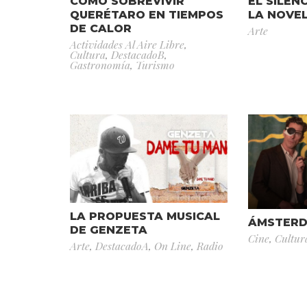
CÓMO SOBREVIVIR
EL SILEN
QUERÉTARO EN TIEMPOS
LA NOVE
DE CALOR
Arte
Actividades Al Aire Libre
,
Cultura
,
DestacadoB
,
Gastronomía
,
Turismo
LA PROPUESTA MUSICAL
ÁMSTER
DE GENZETA
Cine
,
Cultur
Arte
,
DestacadoA
,
On Line
,
Radio