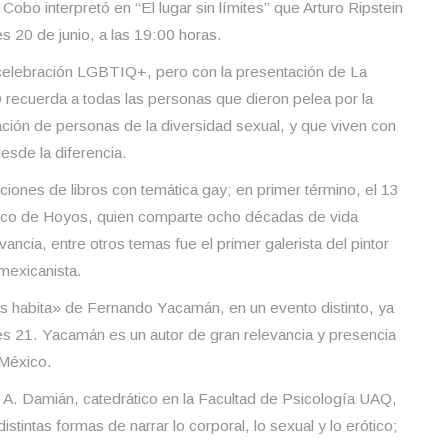
Cobo interpretó en “El lugar sin límites” que Arturo Ripstein
s 20 de junio, a las 19:00 horas.
 celebración LGBTIQ+, pero con la presentación de La
recuerda a todas las personas que dieron pelea por la
ación de personas de la diversidad sexual, y que viven con
desde la diferencia.
ones de libros con temática gay; en primer término, el 13
cisco de Hoyos, quien comparte ocho décadas de vida
ncia, entre otros temas fue el primer galerista del pintor
mexicanista.
s habita» de Fernando Yacamán, en un evento distinto, ya
nes 21. Yacamán es un autor de gran relevancia y presencia
 México.
n A. Damián, catedrático en la Facultad de Psicología UAQ,
istintas formas de narrar lo corporal, lo sexual y lo erótico;