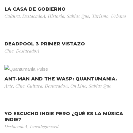
LA CASA DE GOBIERNO
Cultura
,
DestacadoA
,
Historia
,
Sabías Que
,
Turismo
,
Urbano
DEADPOOL 3 PRIMER VISTAZO
Cine
,
DestacadoA
ANT-MAN AND THE WASP: QUANTUMANIA.
Arte
,
Cine
,
Cultura
,
DestacadoA
,
On Line
,
Sabías Que
YO ESCUCHO INDIE PERO ¿QUÉ ES LA MÚSICA
INDIE?
DestacadoA
,
Uncategorized