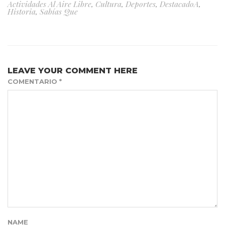
Actividades Al Aire Libre
,
Cultura
,
Deportes
,
DestacadoA
,
Historia
,
Sabías Que
LEAVE YOUR COMMENT HERE
COMENTARIO
*
NAME