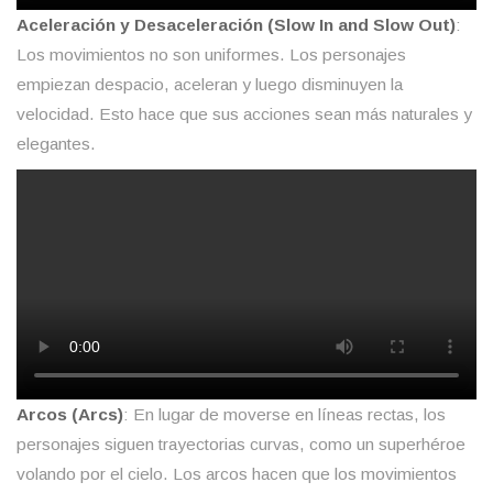
Aceleración y Desaceleración (Slow In and Slow Out)
:
Los movimientos no son uniformes. Los personajes
empiezan despacio, aceleran y luego disminuyen la
velocidad. Esto hace que sus acciones sean más naturales y
elegantes.
Arcos (Arcs)
: En lugar de moverse en líneas rectas, los
personajes siguen trayectorias curvas, como un superhéroe
volando por el cielo. Los arcos hacen que los movimientos