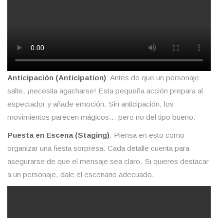
Anticipación (Anticipation)
: Antes de que un personaje
salte, ¡necesita agacharse! Esta pequeña acción prepara al
espectador y añade emoción. Sin anticipación, los
movimientos parecen mágicos… pero no del tipo bueno.
Puesta en Escena (Staging)
: Piensa en esto como
organizar una fiesta sorpresa. Cada detalle cuenta para
asegurarse de que el mensaje sea claro. Si quieres destacar
a un personaje, dale el escenario adecuado.