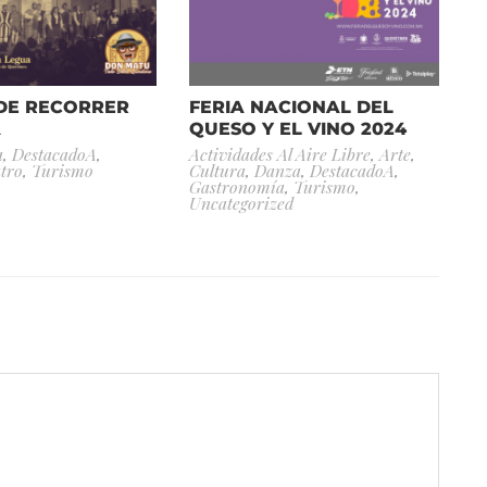
 DE RECORRER
FERIA NACIONAL DEL
A
QUESO Y EL VINO 2024
a
,
DestacadoA
,
Actividades Al Aire Libre
,
Arte
,
tro
,
Turismo
Cultura
,
Danza
,
DestacadoA
,
Gastronomía
,
Turismo
,
Uncategorized