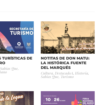
 TURÍSTICAS DE
NOTITAS DE DON MATU:
RO
LA HISTÓRICA FUENTE
DEL MARQUÉS
Sabías Que
,
bano
Cultura
,
DestacadoA
,
Historia
,
Sabías Que
,
Turismo