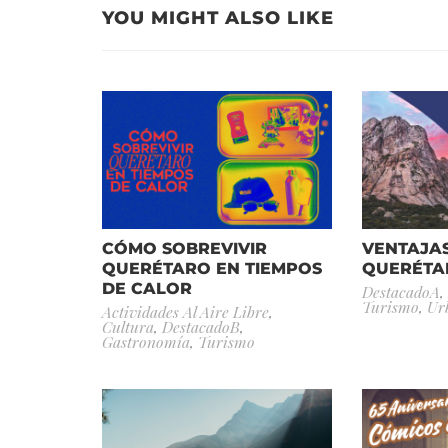
YOU MIGHT ALSO LIKE
CÓMO SOBREVIVIR
VENTAJAS
QUERÉTARO EN TIEMPOS
QUERÉTA
DE CALOR
DestacadoA
,
Turismo
,
Ur
Actividades Al Aire Libre
,
Cultura
,
DestacadoB
,
Gastronomía
,
Turismo