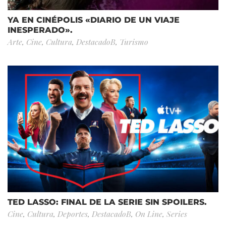
YA EN CINÉPOLIS «DIARIO DE UN VIAJE
INESPERADO».
Arte
,
Cine
,
Cultura
,
DestacadoB
,
Turismo
TED LASSO: FINAL DE LA SERIE SIN SPOILERS.
Cine
,
Cultura
,
Deportes
,
DestacadoB
,
On Line
,
Series