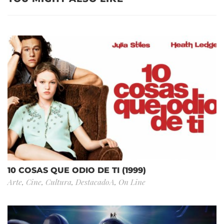
10 COSAS QUE ODIO DE TI (1999)
Arte
,
Cine
,
Cultura
,
DestacadoA
,
On Line