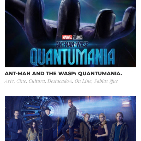
ANT-MAN AND THE WASP: QUANTUMANIA.
Arte
,
Cine
,
Cultura
,
DestacadoA
,
On Line
,
Sabías Que