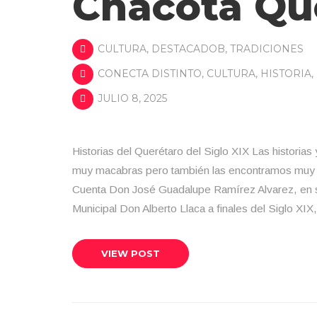
Chacota Qu
CULTURA
,
DESTACADOB
,
TRADICIONES
CONECTA DISTINTO
,
CULTURA
,
HISTORIA
,
JULIO 8, 2025
Historias del Querétaro del Siglo XIX Las historias
muy macabras pero también las encontramos muy si
Cuenta Don José Guadalupe Ramírez Alvarez, en s
Municipal Don Alberto Llaca a finales del Siglo XI
VIEW POST