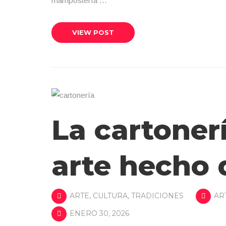
mampostería …
VIEW POST
La cartoner
arte hecho 
ARTE
,
CULTURA
,
TRADICIONES
AR
ENERO 30, 2026