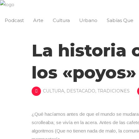
Podcast
Arte
Cultura
Urbano
Sabías Que
La historia 
los «poyos»
CULTURA
,
DESTACADO
,
TRADICIONES
¿Qué hacíamos antes de que el mundo se mudara a 
scrolleaba; se vivía en la acera. Antes de las cafet
algoritmos (Que no tienen nada de malo, la comuni