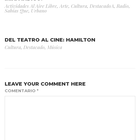
Actividades Al Aire Libre
,
Arte
,
Cultura
,
DestacadoA
,
Radio
,
Sabías Que
,
Urbano
DEL TEATRO AL CINE: HAMILTON
Cultura
,
Destacado
,
Música
LEAVE YOUR COMMENT HERE
COMENTARIO
*