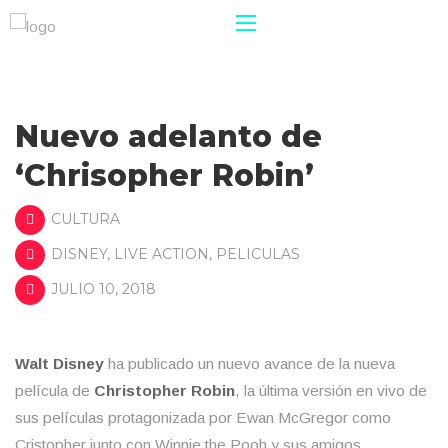
Nuevo adelanto de
‘Chrisopher Robin’
CULTURA
DISNEY
,
LIVE ACTION
,
PELICULAS
JULIO 10, 2018
Walt Disney
ha publicado un nuevo avance de la nueva
película de
Christopher Robin
, la última versión en vivo de
sus películas protagonizada por Ewan McGregor como
Cristopher junto con Winnie the Pooh y sus amigos.