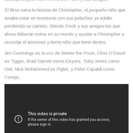
El filme narra la historia de Christopher, el pequeño niño que
amaba estar en aventuras con sus peluches ya adulto
perdiendo su camino; Siendo Pooh y sus amigos los que
ahora deberán entrar en su mundo y ayudar a Christopher a
recordar el amoroso y tierno niño que tiene dentro.
Jim Cummings es la voz de Winnie the Pooh, Chris O’Dowd
es Tigger, Brad Garrett como Eeyore, Toby Jones como
Owl, Nick Mohammed es Piglet, y Peter Capaldi como
Conejo.