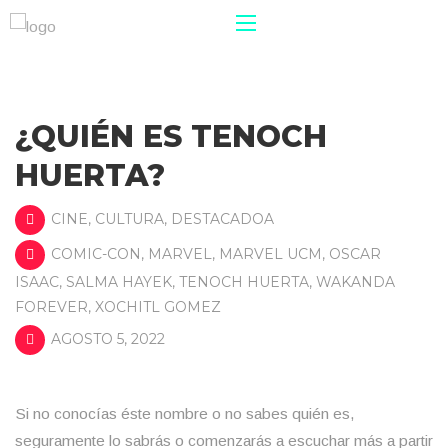
¿QUIÉN ES TENOCH
HUERTA?
CINE
,
CULTURA
,
DESTACADOA
COMIC-CON
,
MARVEL
,
MARVEL UCM
,
OSCAR
ISAAC
,
SALMA HAYEK
,
TENOCH HUERTA
,
WAKANDA
FOREVER
,
XOCHITL GOMEZ
AGOSTO 5, 2022
Si no conocías éste nombre o no sabes quién es,
seguramente lo sabrás o comenzarás a escuchar más a partir