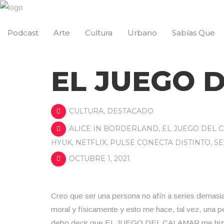
Podcast
Arte
Cultura
Urbano
Sabías Que
EL JUEGO 
CULTURA
,
DESTACADO
ALICE IN BORDERLAND
,
EL JUEGO DEL 
HYUK
,
NETFLIX
,
PULSE CONECTA DISTINTO
,
SE
OCTUBRE 1, 2021
Creo que ser una persona no afín a series demasia
moral y físicamente y esto me hace, tal vez, una 
debo decir que EL JUEGO DEL CALAMAR me hizo ver