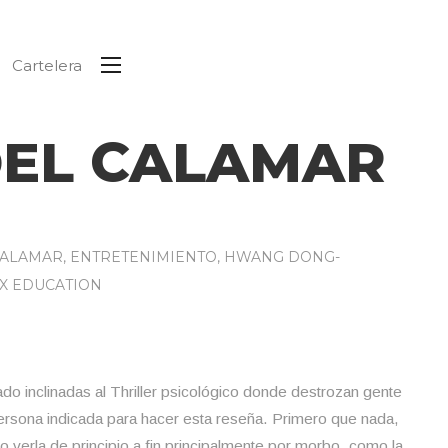
Cartelera
DEL CALAMAR
CALAMAR
,
ENTRETENIMIENTO
,
HWANG DONG-
X EDUCATION
do inclinadas al Thriller psicológico donde destrozan gente
persona indicada para hacer esta reseña. Primero que nada,
la de principio a fin principalmente por morbo, como la