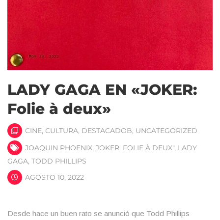
LADY GAGA EN «JOKER:
Folie à deux»
CINE
,
CULTURA
,
DESTACADOB
,
UNCATEGORIZED
JOAQUIN PHOENIX
,
JOKER: FOLIE À DEUX"
,
LADY
GAGA
,
TODD PHILLIPS
AGOSTO 10, 2022
Desde hace un buen rato se anunció que Todd Phillips