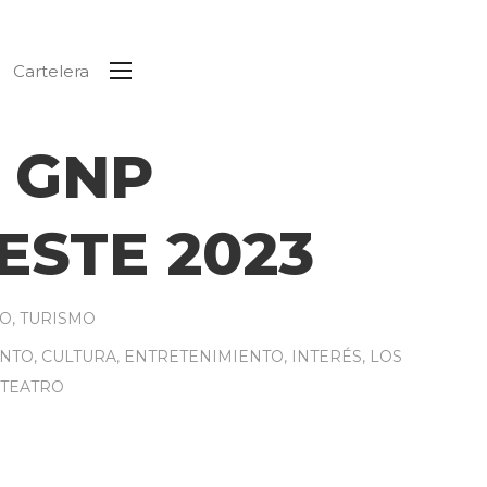
Cartelera
 GNP
ESTE 2023
RO
,
TURISMO
INTO
,
CULTURA
,
ENTRETENIMIENTO
,
INTERÉS
,
LOS
TEATRO