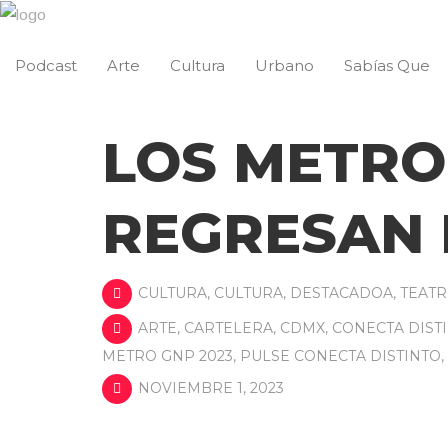
Podcast
Arte
Cultura
Urbano
Sabías Que
LOS METRO
REGRESAN 
CULTURA
,
CULTURA
,
DESTACADOA
,
TEAT
ARTE
,
CARTELERA
,
CDMX
,
CONECTA DIST
METRO GNP 2023
,
PULSE CONECTA DISTINTO
,
NOVIEMBRE 1, 2023