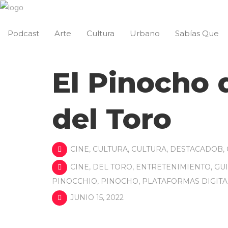
Podcast
Arte
Cultura
Urbano
Sabías Que
El Pinocho 
del Toro
CINE
,
CULTURA
,
CULTURA
,
DESTACADOB
,
CINE
,
DEL TORO
,
ENTRETENIMIENTO
,
GU
PINOCCHIO
,
PINOCHO
,
PLATAFORMAS DIGITA
JUNIO 15, 2022